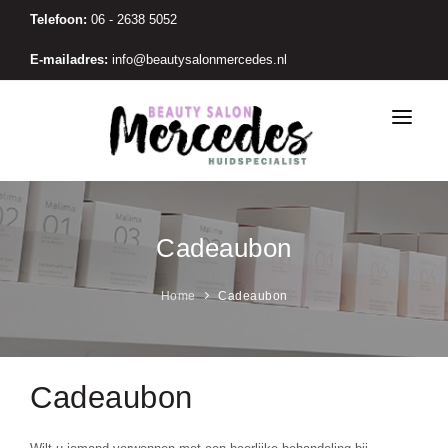
Telefoon:
06 - 2638 5052
E-mailadres:
info@beautysalonmercedes.nl
DE SALON
BEHANDELINGEN
Cadeaubon
PRIJSLIJST
Home
Cadeaubon
PRODUCTEN
MANNEN
CADEAUBON
Cadeaubon
CONTACT