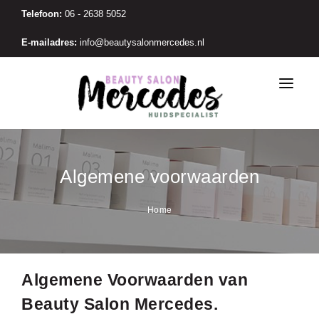
Telefoon:
06 - 2638 5052
E-mailadres:
info@beautysalonmercedes.nl
DE SALON
BEHANDELINGEN
Algemene voorwaarden
PRIJSLIJST
Home
PRODUCTEN
MANNEN
CADEAUBON
Algemene Voorwaarden van
CONTACT
Beauty Salon Mercedes.